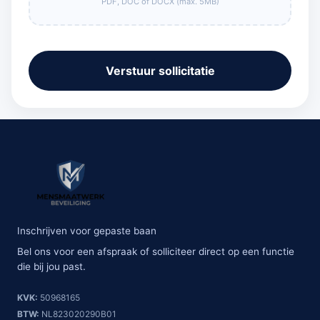
PDF, DOC of DOCX (max. 5MB)
Verstuur sollicitatie
Inschrijven voor gepaste baan
Bel ons voor een afspraak of solliciteer direct op een functie
die bij jou past.
KVK:
50968165
BTW:
NL823020290B01