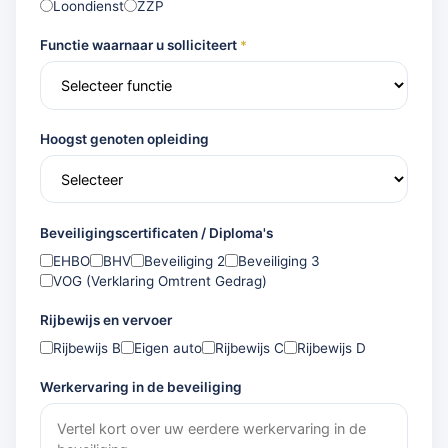
Loondienst
ZZP
Functie waarnaar u solliciteert
*
Hoogst genoten opleiding
Beveiligingscertificaten / Diploma's
EHBO
BHV
Beveiliging 2
Beveiliging 3
VOG (Verklaring Omtrent Gedrag)
Rijbewijs en vervoer
Rijbewijs B
Eigen auto
Rijbewijs C
Rijbewijs D
Werkervaring in de beveiliging